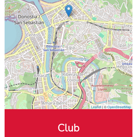
Leaflet
| ©
OpenStreetMap
Club