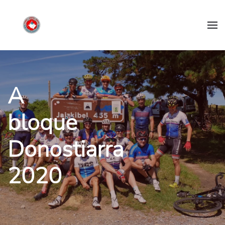
A
bloque
Donostiarra
2020