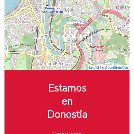
Leaflet
| ©
OpenStreetMap
Estamos
en
Donostia