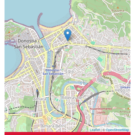
Leaflet
| ©
OpenStreetMap