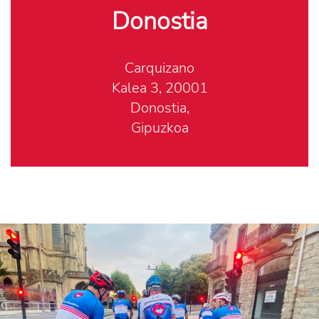
Donostia
Carquizano
Kalea 3, 20001
Donostia,
Gipuzkoa