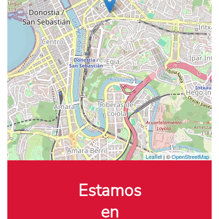
Leaflet
| ©
OpenStreetMap
Estamos
en